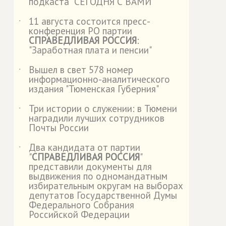
подкаста "СЕГОДНЯ С ВАМИ"
11 августа состоится пресс-
˙
конференция РО партии
СПРАВЕДЛИВАЯ РОССИЯ
:
"Заработная плата и пенсии"
Вышел в свет 578 номер
˙
информационно-аналитического
издания "Тюменская Губерния"
Три истории о служении: в Тюмени
˙
наградили лучших сотрудников
Почты России
Два кандидата от партии
˙
"
СПРАВЕДЛИВАЯ РОССИЯ
"
представили документы для
выдвижения по одномандатным
избирательным округам на выборах
депутатов Государственной Думы
Федерального Собрания
Российской Федерации