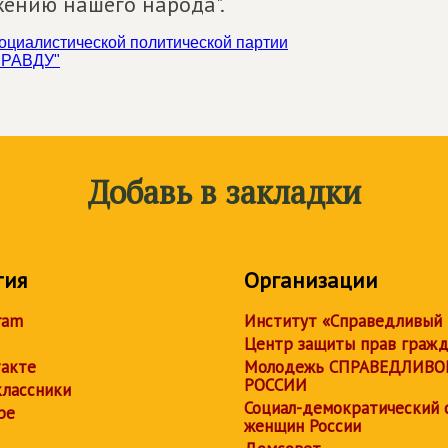
жению нашего народа".
циалистической политической партии
ПРАВДУ"
Добавь в закладки
тия
Организации
ram
Институт «Справедливый
Центр защиты прав граж
акте
Молодежь СПРАВЕДЛИВО
РОССИИ
лассники
Социал-демократический 
be
женщин России