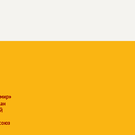
 мир»
дан
Й
союз