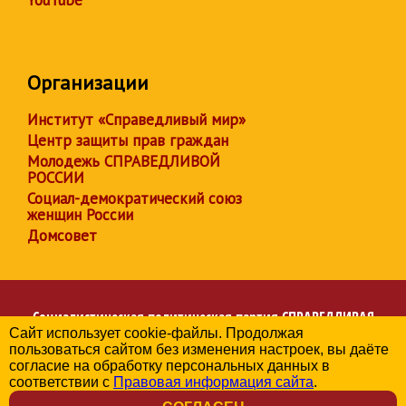
YouTube
Организации
Институт «Справедливый мир»
Центр защиты прав граждан
Молодежь СПРАВЕДЛИВОЙ
РОССИИ
Социал-демократический союз
женщин России
Домсовет
Социалистическая политическая партия
СПРАВЕДЛИВАЯ
Сайт использует cookie-файлы. Продолжая
РОССИЯ
пользоваться сайтом без изменения настроек, вы даёте
Региональное отделение партии в Тюменской области
согласие на обработку персональных данных в
© 2006-2026
соответствии с
Правовая информация сайта
.
Политика в отношении обработки персональных данных