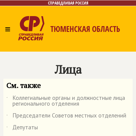
СПРАВЕДЛИВАЯ РОССИЯ
≡
ТЮМЕНСКАЯ ОБЛАСТЬ
Главная
Новости
Лица
Фото/Видео
Газета
Контакты
Лица
См. также
Коллегиальные органы и должностные лица
˙
регионального отделения
Председатели Советов местных отделений
˙
Депутаты
˙