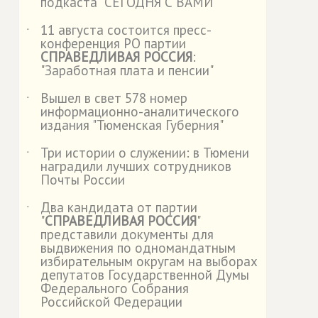
подкаста "СЕГОДНЯ С ВАМИ"
11 августа состоится пресс-
˙
конференция РО партии
СПРАВЕДЛИВАЯ РОССИЯ
:
"Заработная плата и пенсии"
Вышел в свет 578 номер
˙
информационно-аналитического
издания "Тюменская Губерния"
Три истории о служении: в Тюмени
˙
наградили лучших сотрудников
Почты России
Два кандидата от партии
˙
"
СПРАВЕДЛИВАЯ РОССИЯ
"
представили документы для
выдвижения по одномандатным
избирательным округам на выборах
депутатов Государственной Думы
Федерального Собрания
Российской Федерации